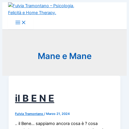
Vai
al
contenuto
Mane e Mane
il B E N E
Fulvia Tramontano
/
Marzo 21, 2024
.. il Bene… sappiamo ancora cosa è ? cosa