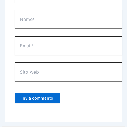
Nome*
Email*
Sito
web