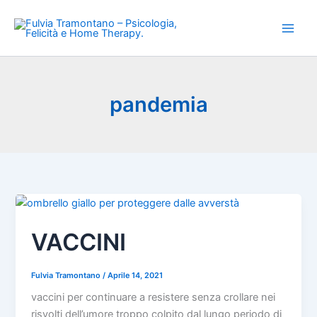
Vai
al
contenuto
pandemia
VACCINI
Fulvia Tramontano
/
Aprile 14, 2021
vaccini per continuare a resistere senza crollare nei
risvolti dell’umore troppo colpito dal lungo periodo di