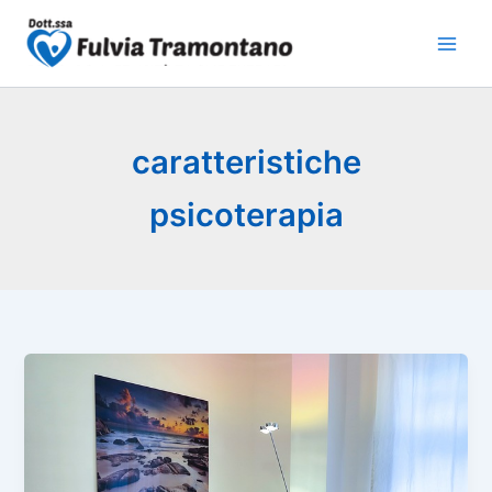
Vai
al
contenuto
caratteristiche
psicoterapia