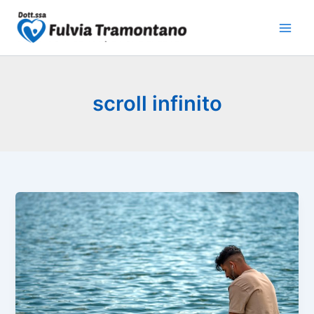
Vai
al
contenuto
scroll infinito