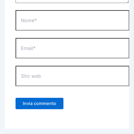
Nome*
Email*
Sito
web