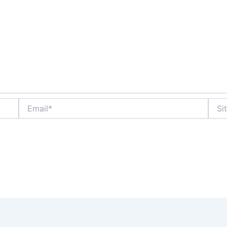
Email*
Sito
web