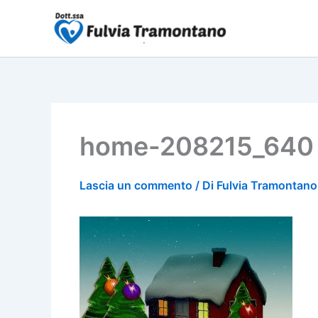
Vai
al
contenuto
home-208215_640 
Lascia un commento
/ Di
Fulvia Tramontan