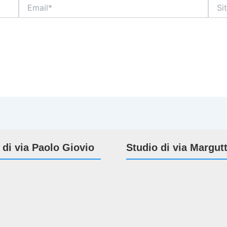
Email*
Sito
web
 di via Paolo Giovio
Studio di via Margut