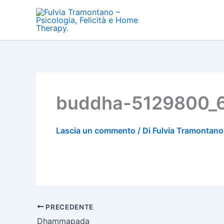
Vai
al
contenuto
buddha-5129800_
Lascia un commento
/ Di
Fulvia Tramontan
PRECEDENTE
Dhammapada