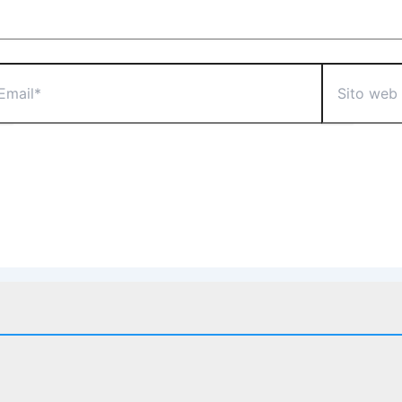
il*
Sito
web