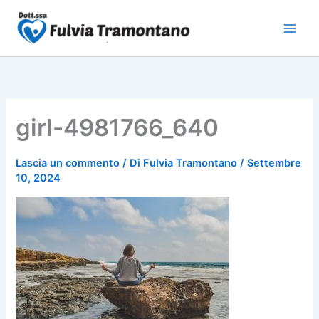
Vai
al
contenuto
girl-4981766_640
Lascia un commento
/ Di
Fulvia Tramontano
/
Settembre
10, 2024