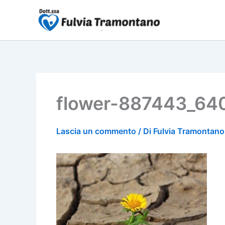
Vai
al
contenuto
flower-887443_64
Lascia un commento
/ Di
Fulvia Tramontan