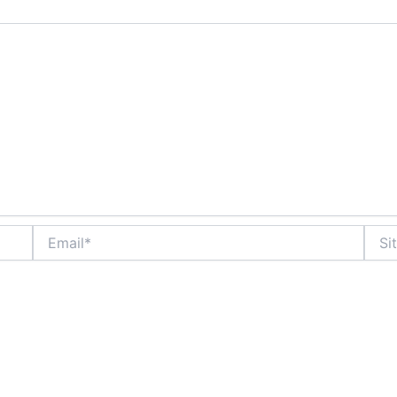
Email*
Sito
web