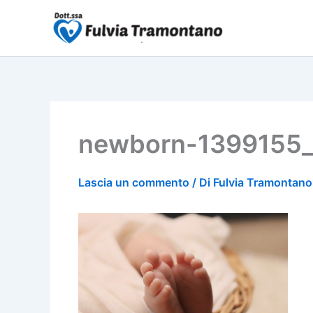
Vai
al
contenuto
newborn-1399155
Lascia un commento
/ Di
Fulvia Tramontan