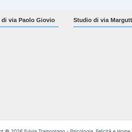
 di via Paolo Giovio
Studio di via Margut
t © 2026 Fulvia Tramontano - Psicologia, Felicità e Home