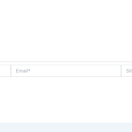
Email*
Sito
web