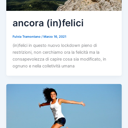
ancora (in)felici
Fulvia Tramontano
/
Marzo 16, 2021
(in)felici in questo nuovo lockdown pieno di
restrizioni, non cerchiamo ora la felicità ma la
consapevolezza di capire cosa sia modificato, in
ognuno e nella colletività umana