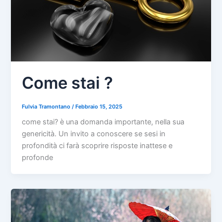
Come stai ?
Fulvia Tramontano
/
Febbraio 15, 2025
come stai? è una domanda importante, nella sua
genericità. Un invito a conoscere se sesi in
profondità ci farà scoprire risposte inattese e
profonde