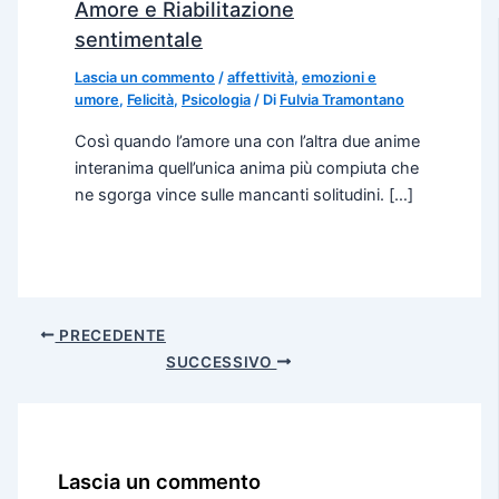
Amore e Riabilitazione
sentimentale
Lascia un commento
/
affettività
,
emozioni e
umore
,
Felicità
,
Psicologia
/ Di
Fulvia Tramontano
Così quando l’amore una con l’altra due anime
interanima quell’unica anima più compiuta che
ne sgorga vince sulle mancanti solitudini. […]
PRECEDENTE
SUCCESSIVO
Lascia un commento