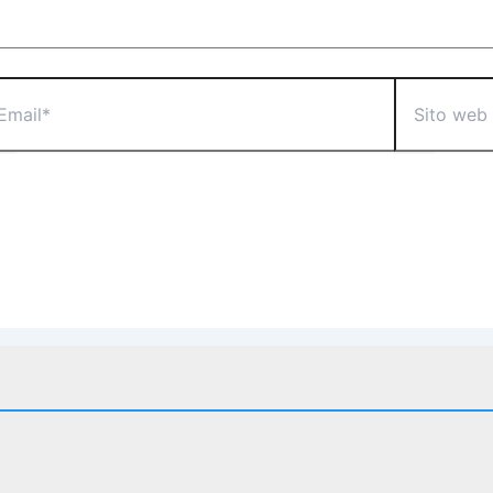
il*
Sito
web