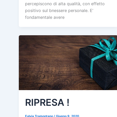
percepiscono di alta qualità, con effetto
positivo sul bnessere personale. E’
fondamentale avere
RIPRESA !
Fulvia Tramontano
/
Giugno 9, 2020