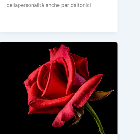
dellapersonalità anche per daltonici