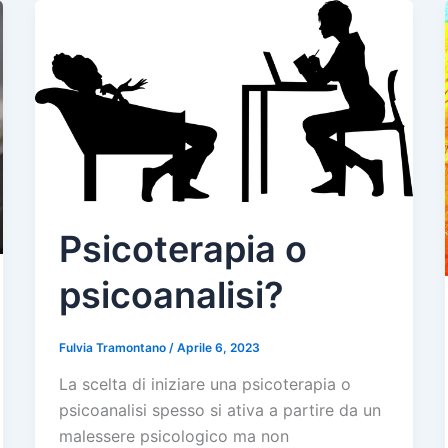
Psicoterapia o
psicoanalisi?
Fulvia Tramontano
/
Aprile 6, 2023
La scelta di iniziare una psicoterapia o
psicoanalisi spesso si ativa a partire da un
malessere psicologico ma non