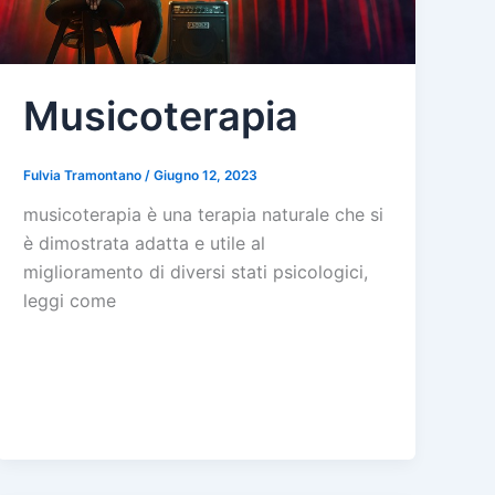
Musicoterapia
Fulvia Tramontano
/
Giugno 12, 2023
musicoterapia è una terapia naturale che si
è dimostrata adatta e utile al
miglioramento di diversi stati psicologici,
leggi come