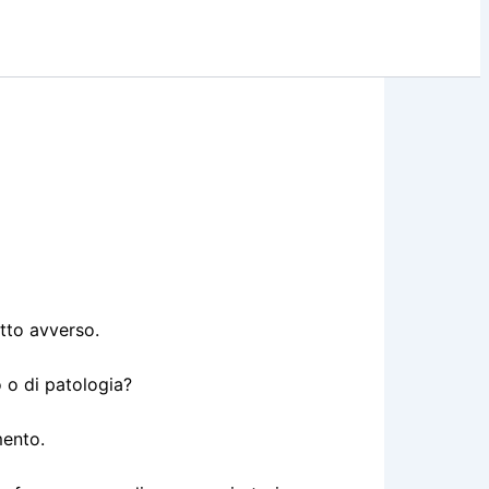
etto avverso.
o o di patologia?
mento.