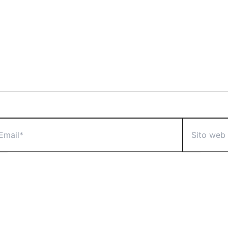
il*
Sito
web