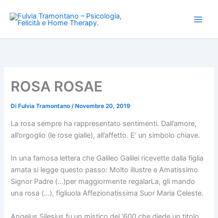
Vai
al
contenuto
ROSA ROSAE
Di
Fulvia Tramontano
/
Novembre 20, 2019
La rosa sempre ha rappresentato sentimenti. Dall’amore,
all’orgoglio (le rose gialle), all’affetto. E’ un simbolo chiave.
In una famosa lettera che Galileo Galilei ricevette dalla figlia
amata si legge questo passo: Molto illustre e Amatissimo
Signor Padre (…)per maggiormente regalarLa, gli mando
una rosa (…), figliuola Affezionatissima Suor Maria Celeste.
Angelus Silesius fu un mistico del ‘600 che diede un titolo