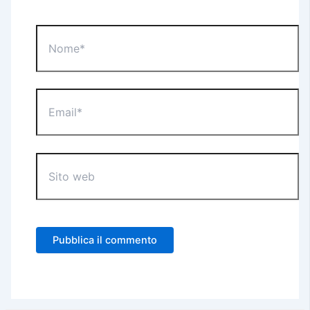
Nome*
Email*
Sito
web