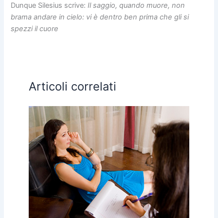
Dunque Silesius scrive:
Il saggio, quando muore, non
brama andare in cielo: vi è dentro ben prima che gli si
spezzi il cuore
Articoli correlati