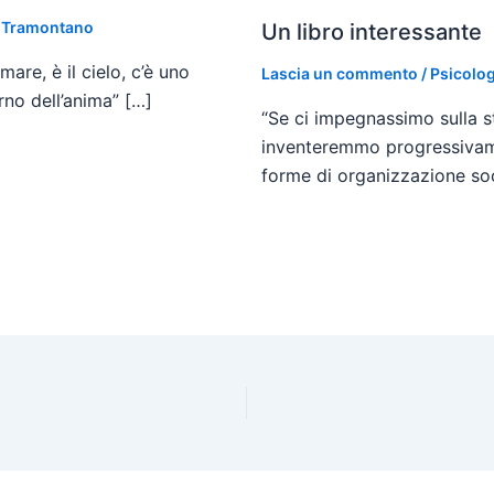
a Tramontano
Un libro interessante
are, è il cielo, c’è uno
Lascia un commento
/
Psicolog
erno dell’anima” […]
“Se ci impegnassimo sulla str
inventeremmo progressivamen
forme di organizzazione soc