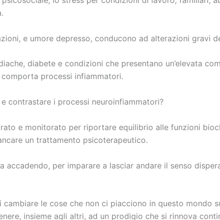
psicosociale, lo stress per condizioni di lavoro, familiari, a
.
ioni, e umore depresso, conducono ad alterazioni gravi dei 
rdiache, diabete e condizioni che presentano un’elevata com
 comporta processi infiammatori.
 e contrastare i processi neuroinfiammatori?
to e monitorato per riportare equilibrio alle funzioni bioc
fiancare un trattamento psicoterapeutico.
sta accadendo, per imparare a lasciar andare il senso disper
 di cambiare le cose che non ci piacciono in questo mondo su
enere, insieme agli altri, ad un prodigio che si rinnova con