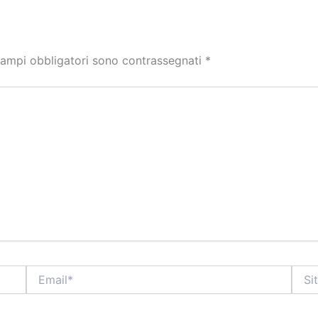
campi obbligatori sono contrassegnati
*
Email*
Sito
web