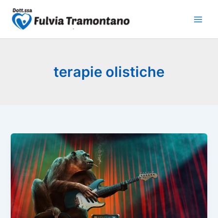
Vai
al
contenuto
terapie olistiche