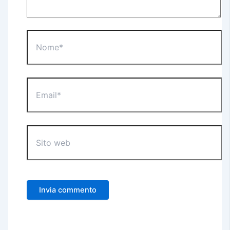
Nome*
Email*
Sito
web