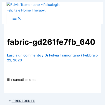
Vai
al
contenuto
fabric-gd261fe7fb_640
Lascia un commento
/ Di
Fulvia Tramontano
/
Febbraio
22, 2023
fili ricamati colorati
PRECEDENTE