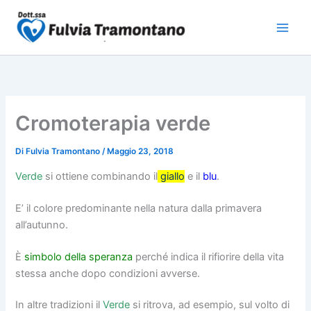
Vai
al
contenuto
Cromoterapia verde
Di
Fulvia Tramontano
/
Maggio 23, 2018
Verde
si ottiene combinando il
giallo
e il
blu
.
E’ il colore predominante nella natura dalla primavera
all’autunno.
È
simbolo della speranza
perché indica il rifiorire della vita
stessa anche dopo condizioni avverse.
In altre tradizioni il
Verde
si ritrova, ad esempio, sul volto di